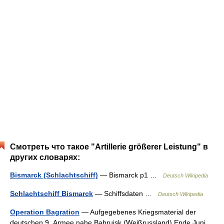
Смотреть что такое "Artillerie größerer Leistung" в
других словарях:
Bismarck (Schlachtschiff)
— Bismarck p1 …
Deutsch Wikipedia
Schlachtschiff Bismarck
— Schiffsdaten …
Deutsch Wikipedia
Operation Bagration
— Aufgegebenes Kriegsmaterial der
deutschen 9. Armee nahe Babrujsk (Weißrussland) Ende Juni