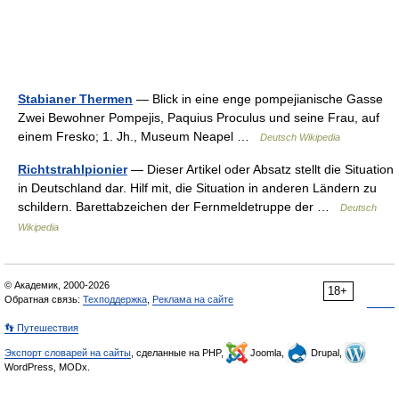
Stabianer Thermen
— Blick in eine enge pompejianische Gasse
Zwei Bewohner Pompejis, Paquius Proculus und seine Frau, auf
einem Fresko; 1. Jh., Museum Neapel …
Deutsch Wikipedia
Richtstrahlpionier
— Dieser Artikel oder Absatz stellt die Situation
in Deutschland dar. Hilf mit, die Situation in anderen Ländern zu
schildern. Barettabzeichen der Fernmeldetruppe der …
Deutsch
Wikipedia
© Академик, 2000-2026
18+
Обратная связь:
Техподдержка
,
Реклама на сайте
👣 Путешествия
Экспорт словарей на сайты
, сделанные на PHP,
Joomla,
Drupal,
WordPress, MODx.