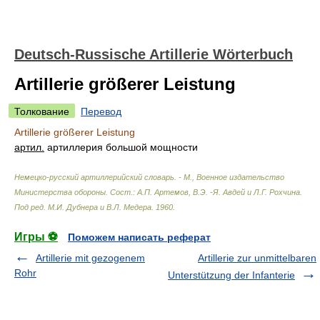
Deutsch-Russische Artillerie Wörterbuch
Artillerie größerer Leistung
Толкование
Перевод
Artillerie größerer Leistung
артил.
артиллерия большой мощности
Немецко-русский артиллерийский словарь. - М., Военное издательство
Министерства обороны
.
Сост.: А.П. Артемов, В.Э. -Я. Авдей и Л.Г. Рохчина.
Под ред. М.И. Дубнера и В.Л. Медера
.
1960
.
Игры ⚽
Поможем написать реферат
Artillerie mit gezogenem
Artillerie zur unmittelbaren
Rohr
Unterstützung der Infanterie